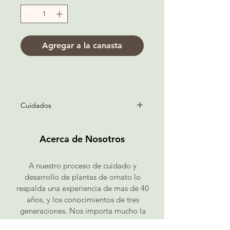
Agregar a la canasta
Cuidados
Orquídeas mini para que 
decores tu oficina, restaurante o 
Acerca de Nosotros
departamento. Búscales un lugar 
húmedo con luz pero no sol 
A nuestro proceso de cuidado y
directo y riegalas cada 8 días con 
desarrollo de plantas de ornato lo
el fertilizante que nosotros te 
respalda una experiencia de mas de 40
regalamos.
años, y los conocimientos de tres
generaciones. Nos importa mucho la
Dentro encontrarás su tarjeta de 
calidad de nuestra planta, pues queremos
cuidados y una bolsita de 